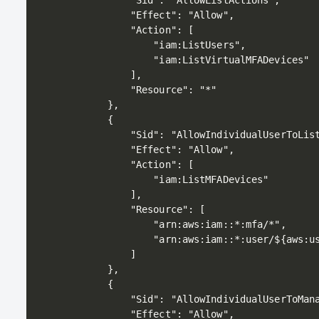
            "Sid": "AllowListActions",

            "Effect": "Allow",

            "Action": [

                "iam:ListUsers",

                "iam:ListVirtualMFADevices"

            ],

            "Resource": "*"

        },

        {

            "Sid": "AllowIndividualUserToList
            "Effect": "Allow",

            "Action": [

                "iam:ListMFADevices"

            ],

            "Resource": [

                "arn:aws:iam::*:mfa/*",

                "arn:aws:iam::*:user/${aws:us
            ]

        },

        {

            "Sid": "AllowIndividualUserToMana
            "Effect": "Allow",
