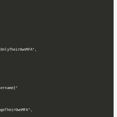
OnlyTheirOwnMFA",

ername}"

geTheirOwnMFA",
