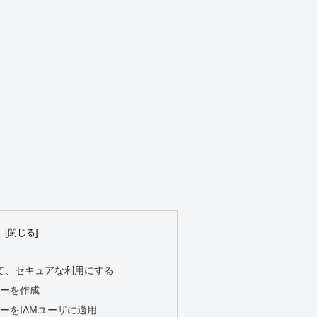
次
して、セキュアな利用にする
シーを作成
ーをIAMユーザに適用