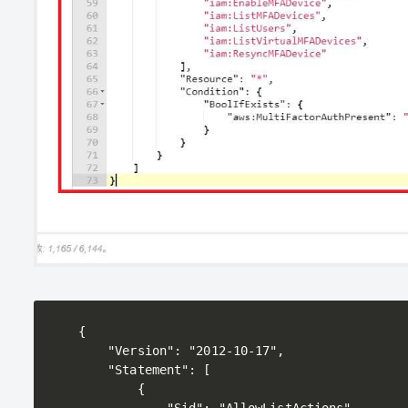
{

    "Version": "2012-10-17",

    "Statement": [

        {
