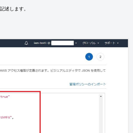
を記述します。
。