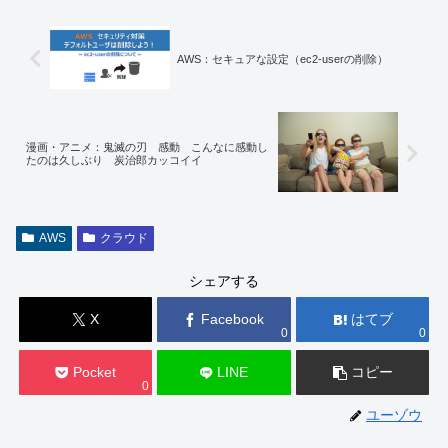
AWS：セキュアな設定（ec2-userの削除）
漫画・アニメ：鬼滅の刃 感動 こんなに感動し
たのは久しぶり 炭治郎カッコイイ
AWS
クラウド
シェアする
X
Facebook
はてブ
0
0
Pocket
LINE
コピー
0
ユーゾウ