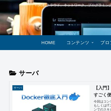
IT関連(クラウド、ネットワーク、プログラミ
HOME
コンテンツ
プロ
サーバ
【入門】【
サーバ
すごく
今回はコンテ
もしくはI
ンでのスキル