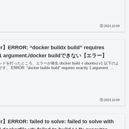
2023.10.09
】ERROR: “docker buildx build” requires
y 1 argument./docker buildできない【エラー】
を打ったところ、エラーが発生 docker build -t ubuntsu:v1 以下のよ
RROR: "docker buildx build" requires exactly 1 argument. ...
2023.10.09
】ERROR: failed to solve: failed to solve with