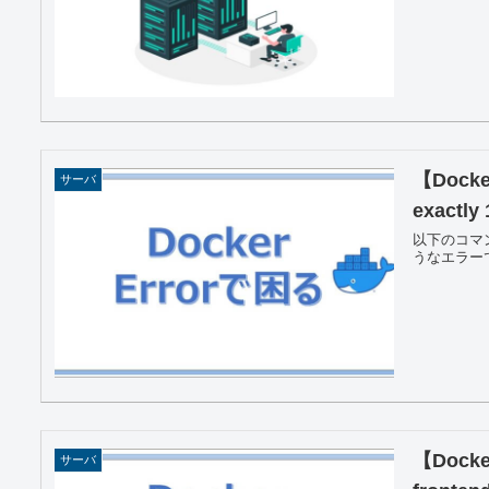
【Docker
サーバ
exactl
以下のコマンド
うなエラーです。 E
【Docker
サーバ