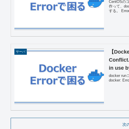
CentOS
作って、do
する。 Error: 
【Docker
サーバ
Conflict
in use
docker
docker: Err
次