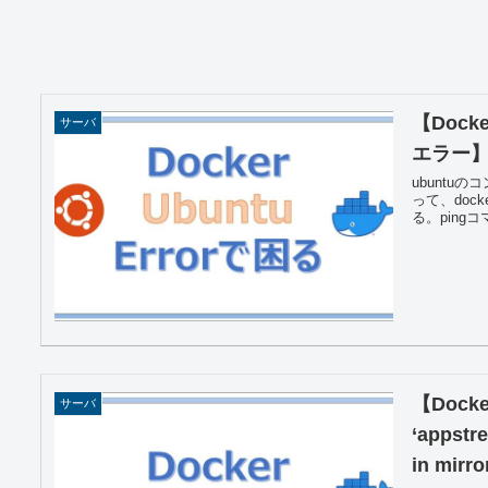
【Docke
サーバ
エラー
ubuntu
って、doc
る。pingコマ
【Docker
サーバ
‘appstre
in mir