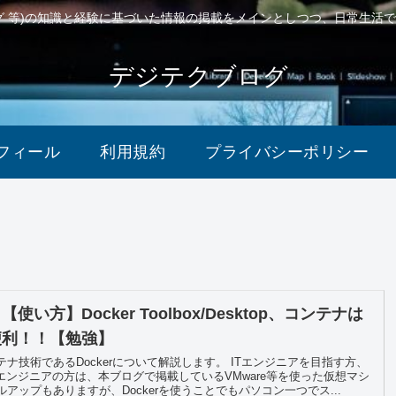
ング 等)の知識と経験に基づいた情報の掲載をメインとしつつ、日常生活
デジテクブログ
フィール
利用規約
プライバシーポリシー
使い方】Docker Toolbox/Desktop、コンテナは
便利！！【勉強】
ナ技術であるDockerについて解説します。 ITエンジニアを目指す方、
Tエンジニアの方は、本ブログで掲載しているVMware等を使った仮想マシ
アップもありますが、Dockerを使うことでもパソコン一つでス...