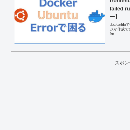
frontend
failed
ー】
dockerf
ジが作成できない。
fro...
スポン