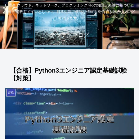
IT関連(クラウド、ネットワーク、プログラミング 等)の知識と経験に基づいた
情報の掲載をメインとしつつ、日常生活で便利な情報を発信する雑記なブログ
サイトです。
デジテクブログ
【合格】Python3エンジニア認定基礎試験
【対策】
資格