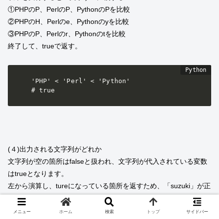
①PHPのP、PerlのP、PythonのPを比較
②PHPのH、Perlのe、Pythonのyを比較
③PHPのP、Perlのr、Pythonのtを比較
終了して、trueで返す。
'PHP' < 'Perl' < 'Python'

# true
(４)出力される文字列がどれか
文字列が空の箇所はfalseと扱われ、文字列が代入されている変数
はtrueとなります。
左から演算し、tureになっている箇所を返すため、「suzuki」が正
解（出力）されます。
メニュー
ホーム
検索
トップ
サイドバー