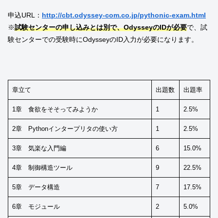
申込URL：
http://cbt.odyssey-com.co.jp/pythonic-exam.html
※
試験センターの申し込みとは別で、OdysseyのIDが必要
で、試
験センターでの受験時にOdysseyのID入力が必要になります。
章立て
出題数
出題率
1章 食欲をそそってみようか
1
2.5%
2章 Pythonインタープリタの使い方
1
2.5%
3章 気楽な入門編
6
15.0%
4章 制御構造ツール
9
22.5%
5章 データ構造
7
17.5%
6章 モジュール
2
5.0%