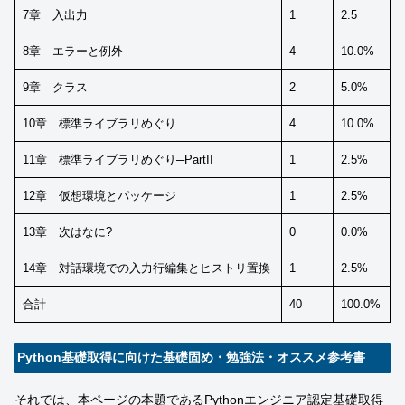
7章 入出力
1
2.5
8章 エラーと例外
4
10.0%
9章 クラス
2
5.0%
10章 標準ライブラリめぐり
4
10.0%
11章 標準ライブラリめぐり─PartII
1
2.5%
12章 仮想環境とパッケージ
1
2.5%
13章 次はなに?
0
0.0%
14章 対話環境での入力行編集とヒストリ置換
1
2.5%
合計
40
100.0%
Python基礎取得に向けた基礎固め・勉強法・オススメ参考書
それでは、本ページの本題であるPythonエンジニア認定基礎取得