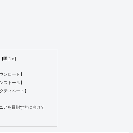
次
rのダウンロード】
rのインストール】
rのアクティベート】
ニアを目指す方に向けて