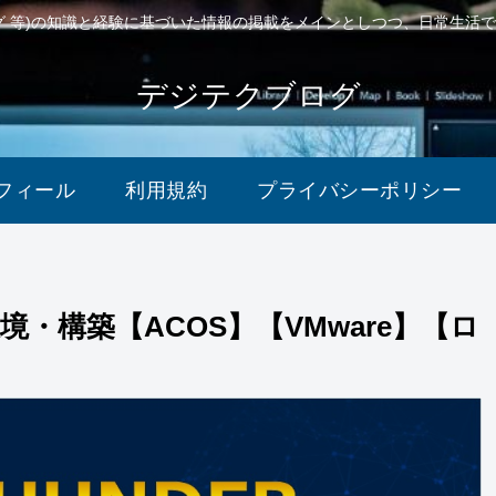
ング 等)の知識と経験に基づいた情報の掲載をメインとしつつ、日常生活
デジテクブログ
フィール
利用規約
プライバシーポリシー
環境・構築【ACOS】【VMware】【ロ