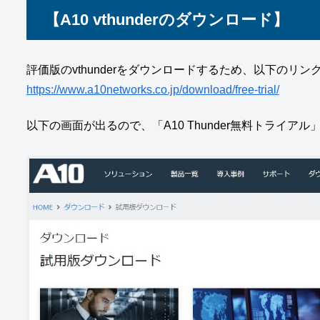
【A10 vthunderのダウンロード】
評価版のvthunderをダウンロードするため、以下のリ
https://www.a10networks.co.jp/download/free-trial/
以下の画面が出るので、「A10 Thunder無料トライ