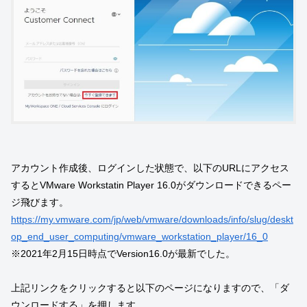
アカウント作成後、ログインした状態で、以下のURLにアクセス
するとVMware Workstatin Player 16.0がダウンロードできるペー
ジ飛びます。
https://my.vmware.com/jp/web/vmware/downloads/info/slug/deskt
op_end_user_computing/vmware_workstation_player/16_0
※2021年2月15日時点でVersion16.0が最新でした。
上記リンクをクリックすると以下のページになりますので、「ダ
ウンロードする」を押します。