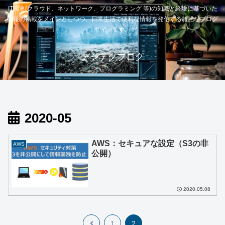
IT関連(クラウド、ネットワーク、プログラミング 等)の知識と経験に基づいた
情報の掲載をメインとしつつ、日常生活で便利な情報を発信する雑記なブログ
サイトです。
デジテクブログ
2020-05
AWS：セキュアな設定（S3の非
AWS
公開）
2020.05.08
前
1
2