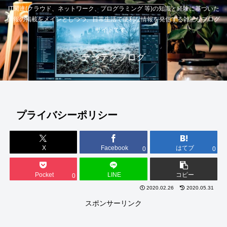
IT関連(クラウド、ネットワーク、プログラミング 等)の知識と経験に基づいた
情報の掲載をメインとしつつ、日常生活で便利な情報を発信する雑記なブログ
サイトです。
デジテクブログ
プライバシーポリシー
X
Facebook
はてブ
0
0
Pocket
LINE
コピー
0
2020.02.26
2020.05.31
スポンサーリンク