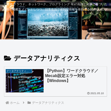
IT関連(クラウド、ネットワーク、プログラミング 等)の知識と経験に基づいた
情報の掲載をメインとしつつ、日常生活で便利な情報を発信する雑記なブログ
サイトです。
デジテクブログ
データアナリティクス
【Python】ワードクラウド／
データアナリティクス
Mecab設定エラー対処
【Windows】
2021.05.10
ホーム
データアナリティクス