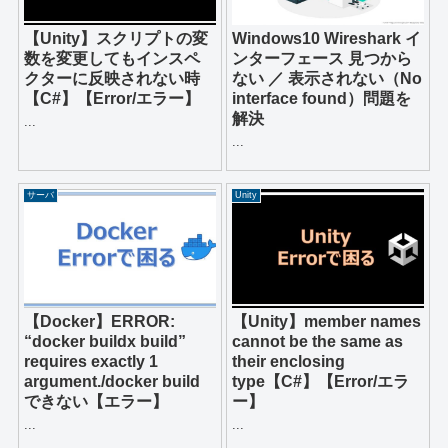
【Unity】スクリプトの変
Windows10 Wireshark イ
数を変更してもインスペ
ンターフェース 見つから
クターに反映されない時
ない ／ 表示されない（No
【C#】【Error/エラー】
interface found）問題を
解決
...
...
サーバ
Unity
【Docker】ERROR:
【Unity】member names
“docker buildx build”
cannot be the same as
requires exactly 1
their enclosing
argument./docker build
type【C#】【Error/エラ
できない【エラー】
ー】
...
...