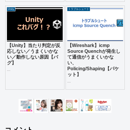
Unity
トラブルシュート
【Unity】当たり判定が反
【Wireshark】icmp
応しない／うまくいかな
Source Quenchが発生し
い／動作しない原因【バ
て通信がうまくいかな
グ】
い、
Policing/Shaping【パケ
...
ット】
...
コメント