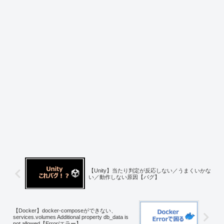
【Unity】当たり判定が反応しない／うまくいかな
い／動作しない原因【バグ】
【Docker】docker-composeができない、
services.volumes Additional property db_data is
not allowed【Error/エラー】