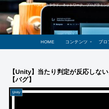
IT関連(クラウド、ネットワーク、プログラミ
HOME
コンテンツ
プロ
【Unity】当たり判定が反応し
【バグ】
Unity