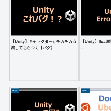
【Unity】キャラクターがチカチカ点
【Unity】flo
滅してちらつく【バグ】
...
...
Unity
サーバ