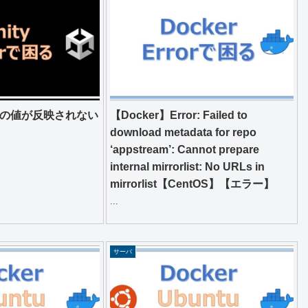
at型の値が反映されない
【Docker】Error: Failed to
download metadata for repo
‘appstream’: Cannot prepare
internal mirrorlist: No URLs in
mirrorlist【CentOS】【エラー】
...
サーバ