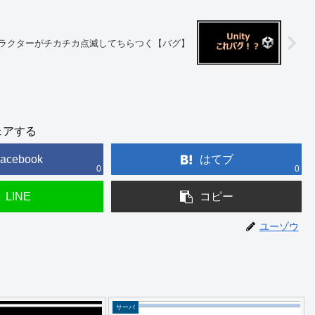
キャラクターがチカチカ点滅してちらつく【バグ】
ェアする
acebook
はてブ
0
0
LINE
コピー
ユーゾウ
サーバ