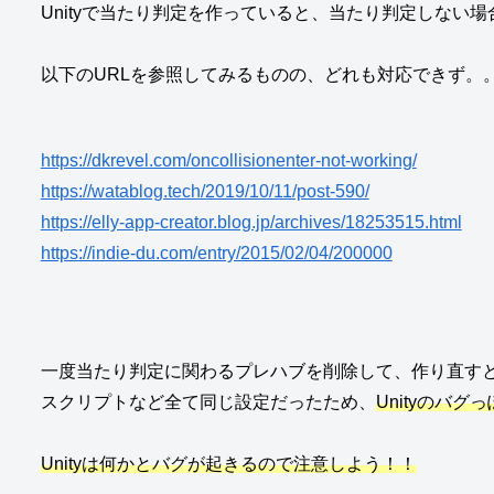
Unityで当たり判定を作っていると、当たり判定しない
以下のURLを参照してみるものの、どれも対応できず。
https://dkrevel.com/oncollisionenter-not-working/
https://watablog.tech/2019/10/11/post-590/
https://elly-app-creator.blog.jp/archives/18253515.html
https://indie-du.com/entry/2015/02/04/200000
一度当たり判定に関わるプレハブを削除して、作り直す
スクリプトなど全て同じ設定だったため、
Unityのバグ
Unityは何かとバグが起きるので注意しよう！！