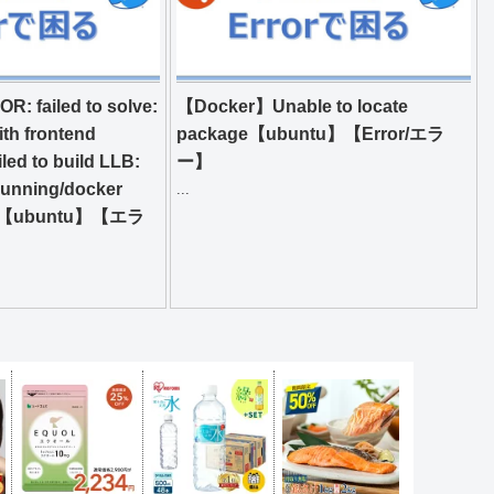
 failed to solve:
【Docker】Unable to locate
with frontend
package【ubuntu】【Error/エラ
iled to build LLB:
ー】
 running/docker
...
【ubuntu】【エラ