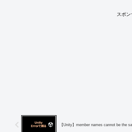
スポン
【Unity】member names cannot be the s