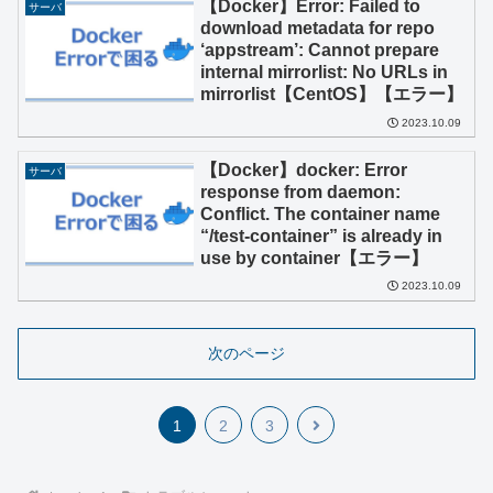
【Docker】Error: Failed to
サーバ
download metadata for repo
‘appstream’: Cannot prepare
internal mirrorlist: No URLs in
mirrorlist【CentOS】【エラー】
2023.10.09
【Docker】docker: Error
サーバ
response from daemon:
Conflict. The container name
“/test-container” is already in
use by container【エラー】
2023.10.09
次のページ
次
1
2
3
へ