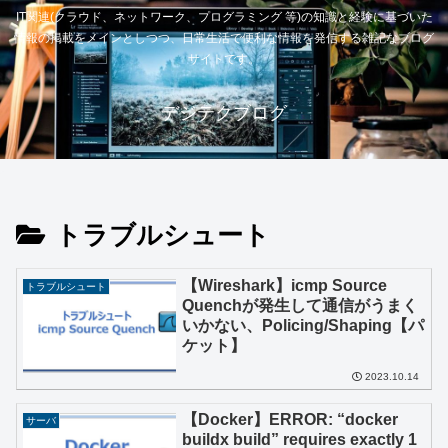
IT関連(クラウド、ネットワーク、プログラミング 等)の知識と経験に基づいた
情報の掲載をメインとしつつ、日常生活で便利な情報を発信する雑記なブログ
サイトです。
デジテクブログ
トラブルシュート
【Wireshark】icmp Source
トラブルシュート
Quenchが発生して通信がうまく
いかない、Policing/Shaping【パ
ケット】
2023.10.14
【Docker】ERROR: “docker
サーバ
buildx build” requires exactly 1