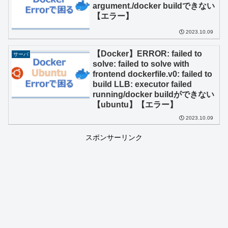
argument./docker buildできない
【エラー】
2023.10.09
【Docker】ERROR: failed to
サーバ
solve: failed to solve with
frontend dockerfile.v0: failed to
build LLB: executor failed
running/docker buildができない
【ubuntu】【エラー】
2023.10.09
スポンサーリンク