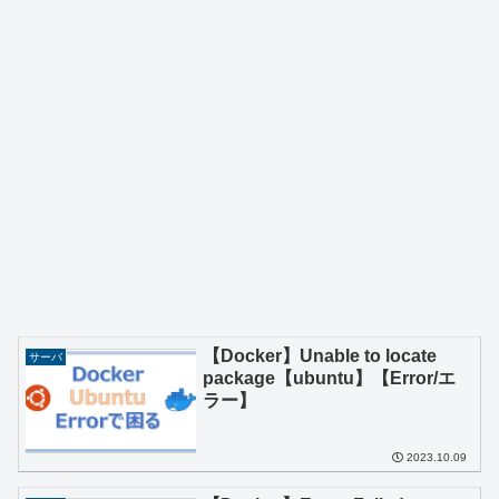
【Docker】Unable to locate
サーバ
package【ubuntu】【Error/エ
ラー】
2023.10.09