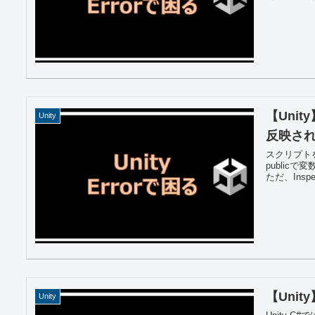
【Uni
Unity
反映され
スクリプト
public
ただ、Ins
【Unit
Unity