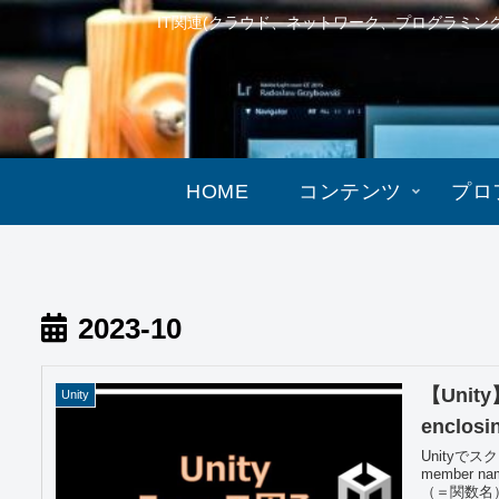
IT関連(クラウド、ネットワーク、プログラミ
HOME
コンテンツ
プロ
2023-10
【Unity】
Unity
enclos
Unity
member na
（＝関数名）