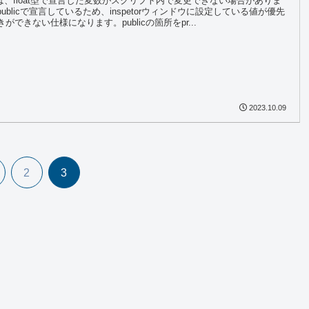
C#では、float型で宣言した変数がスクリプト内で変更できない場合がありま
ublicで宣言しているため、inspetorウィンドウに設定している値が優先
ができない仕様になります。publicの箇所をpr...
2023.10.09
2
3