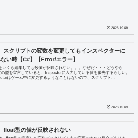
2023.10.09
ty】スクリプトの変数を変更してもインスペクターに
ない時【C#】【Error/エラー】
をいくら編集しても数値が反映されない。。。なぜだ・・・どうやら
で変数の型を宣言していると、Inspectorに入力している値を優先するらしい。
pectorはゲーム中に変更するようなことはないので、スクリプト...
2023.10.09
y】float型の値が反映されない