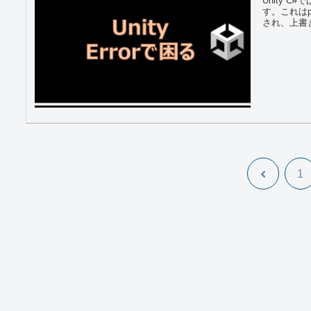
Unity 
す。これはp
され、上書き
前
1
へ