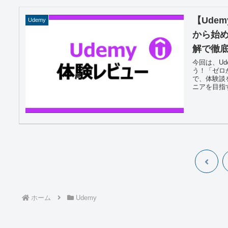
【Ude
Udemy
から始
解で徹
今回は、U
う！「ゼロ
で、体験談
ニアを目指す.
前
へ
ホーム
Udemy