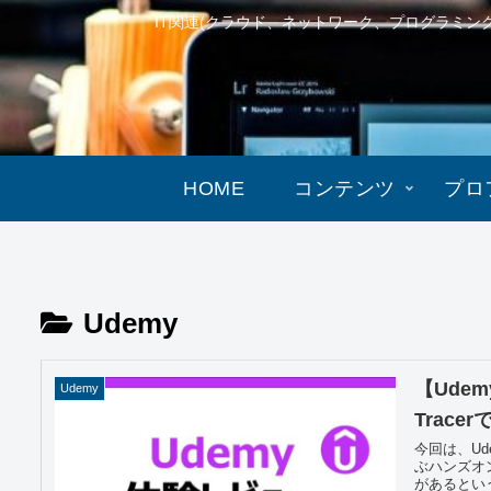
IT関連(クラウド、ネットワーク、プログラミ
HOME
コンテンツ
プロ
Udemy
【Udem
Udemy
Trac
今回は、Ude
ぶハンズオ
があるという