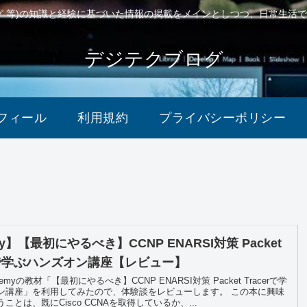
ング 等)の知識と経験に基づいた情報の掲載をメインとしつつ、日常生活
デジテクブログ
フィール
利用規約
プライバシーポリシー
y】【最初にやるべき】CCNP ENARSI対策 Packet
erで学ぶハンズオン講座【レビュー】
myの教材「【最初にやるべき】CCNP ENARSI対策 Packet Tracerで学
ン講座」を利用してみたので、体験談をレビューします。 この本に興味
ことは、既にCisco CCNAを取得しているか、...