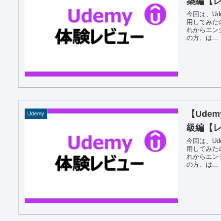
築編【
今回は、U
用してみた
れからエン
の方、は...
【Ude
Udemy
級編【
今回は、U
用してみた
れからエン
の方、は...