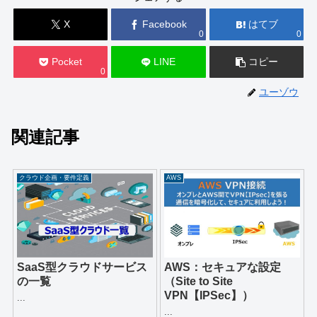
X
Facebook
はてブ
0
0
Pocket
LINE
コピー
0
ユーゾウ
関連記事
クラウド企画・要件定義
AWS
SaaS型クラウドサービス
AWS：セキュアな設定
の一覧
（Site to Site
VPN【IPSec】）
...
...