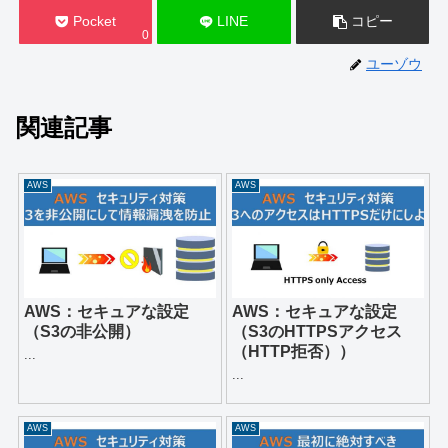
Pocket
LINE
コピー
0
ユーゾウ
関連記事
AWS
AWS
AWS：セキュアな設定
AWS：セキュアな設定
（S3の非公開）
（S3のHTTPSアクセス
（HTTP拒否））
...
...
AWS
AWS